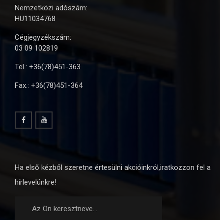
Nemzetközi adószám:
HU11034768
Cégjegyzékszám:
03 09 102819
Tel.: +36(78)451-363
Fax.: +36(78)451-364
Ha első kézből szeretne értesülni akcióinkról,iratkozzon fel a
hírlevelünkre!