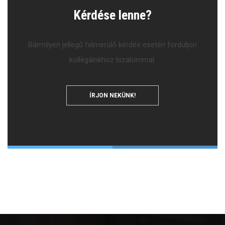
Kérdése lenne?
Bármilyen jellegű felmerülő kérdés esetén forduljon
kollégáinkhoz bizalommal.
ÍRJON NEKÜNK!