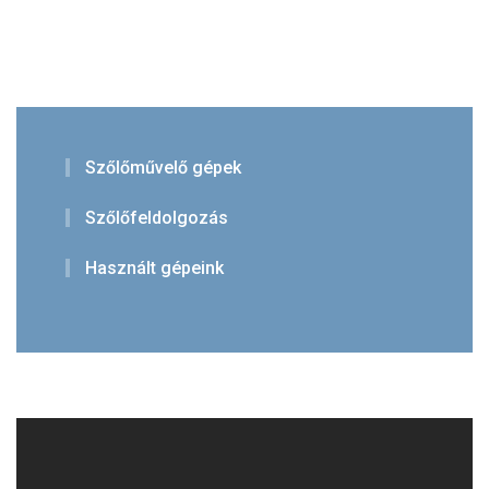
Szőlőművelő gépek
Szőlőfeldolgozás
Használt gépeink